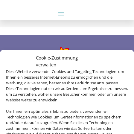
Cookie-Zustimmung
verwalten
Diese Website verwendet Cookies und Targeting Technologien, um
Rechtliche Informationen
Ihnen ein besseres Internet-Erlebnis zu ermöglichen und die
Werbung, die Sie sehen, besser an Ihre Bedürfnisse anzupassen.
Diese Technologien nutzen wir außerdem, um Ergebnisse zu messen,
Impressum
|
Datenschutzerklärung
|
Online
um zu verstehen, woher unsere Besucher kommen oder um unsere
Check-In
|
Service
|
Blacklisted Airlines
|
AGB
|
Website weiter zu entwickeln.
Barrierefreiheitserklärung
Um Ihnen ein optimales Erlebnis zu bieten, verwenden wir
Technologien wie Cookies, um Geräteinformationen zu speichern
und/oder darauf zuzugreifen. Wenn Sie diesen Technologien
zustimmmen, können wir Daten wie das Surfverhalten oder
eindeutige IDs auf dieser Website verarbeiten. Wenn Sie ihre